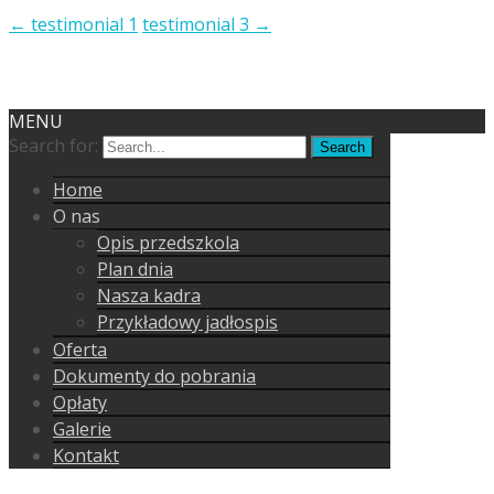
←
testimonial 1
testimonial 3
→
Copyright © Przedszkole Genesis
Powered by WordPress
, Theme
i-excel
by
TemplatesNext.
MENU
Search for:
Home
O nas
Opis przedszkola
Plan dnia
Nasza kadra
Przykładowy jadłospis
Oferta
Dokumenty do pobrania
Opłaty
Galerie
Kontakt